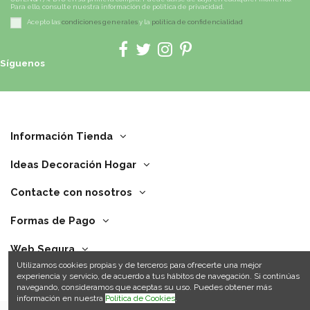
Para ello, consulte nuestra información de política de privacidad.
Acepto las
condiciones generales
y la
política de confidencialidad
Síguenos
Información Tienda
Ideas Decoración Hogar
Contacte con nosotros
Formas de Pago
Web Segura
Utilizamos cookies propias y de terceros para ofrecerte una mejor
experiencia y servicio, de acuerdo a tus hábitos de navegación. Si continúas
navegando, consideramos que aceptas su uso. Puedes obtener más
información en nuestra
Política de Cookies
.