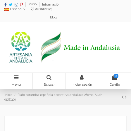
Inicio
Información
Español
Wishlist (
0
)
Blog
0
Menu
Buscar
Iniciar sesión
Carrito
Inicio
Plato cerámica española decorativa andaluza 28cms. Allah
01287400