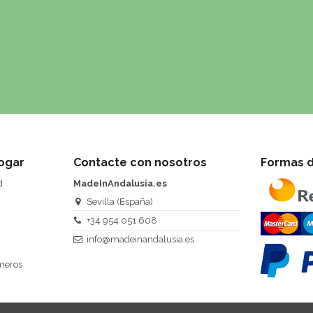
ogar
Contacte con nosotros
Formas 
d
MadeInAndalusia.es
Sevilla (España)
+34 954 051 608
info@madeinandalusia.es
úmeros