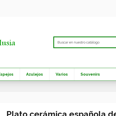
Espejos
Azulejos
Varios
Souvenirs
Plato cerámica española d