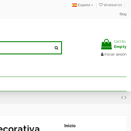
Español
Wishlist (
0
)
Blog
Carrito
Empty
Iniciar sesión
ecorativa
Inicio