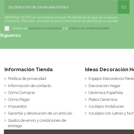
OBTENGA 7% DTO en su primera compra. Puede darse de baja en cualquier
momento. Para ello, consulte nuestra información de política de privacidad.
Acepto las
condiciones generales
y la
política de confidencialidad
Síguenos
Información Tienda
Ideas Decoración H
Política de privacidad
Espejos Decorativos Pare
Información de contacto
Decoración Hogar
Cómo Comprar
Cerámica Española
Cómo Pagar
Platos Cerámica
Impuestos
Azulejos Andaluces
Garantía y devolución de un artículo
Azulejos con Letras y N
Gastos de envío y condiciones de
entrega