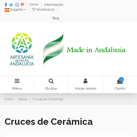
Inicio
Información
Español
Wishlist (
0
)
Blog
0
Menu
Buscar
Iniciar sesión
Carrito
Inicio
Varios
Cruces de Cerámica
Cruces de Cerámica