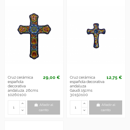
29,00 €
12,75 €
Cruz cerámica
Cruz cerámica
española
española decorativa
decorativa
andaluza
andaluza. 26cms
Gaudí.15cms
10260100
30150100
Añadir al
Añadir al
carrito
carrito