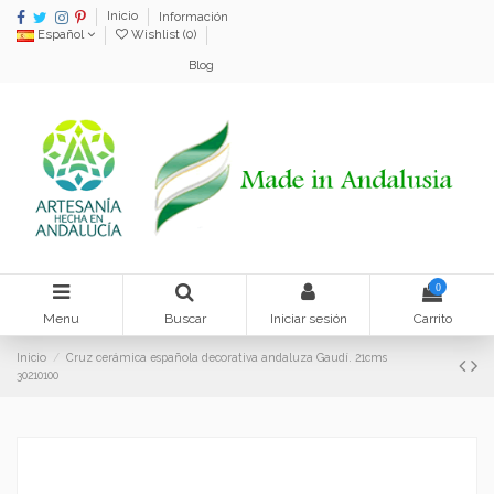
Inicio
Información
Español
Wishlist (
0
)
Blog
0
Menu
Buscar
Iniciar sesión
Carrito
Inicio
Cruz cerámica española decorativa andaluza Gaudí. 21cms
30210100