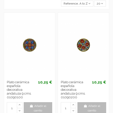
Reference, A to Z
20
10,25 €
10,25 €
Plato cerámica
Plato cerámica
española
española
decorativa
decorativa
andaluza 9 cms.
andaluza 9 cms.
01090100
01090200
Añadir al
Añadir al
carrito
carrito