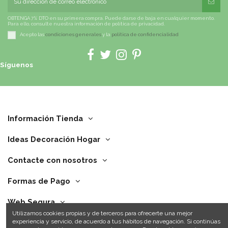
OBTENGA 7% DTO en su primera compra. Puede darse de baja en cualquier momento.
Para ello, consulte nuestra información de política de privacidad.
Acepto las
condiciones generales
y la
política de confidencialidad
Síguenos
Información Tienda
Ideas Decoración Hogar
Contacte con nosotros
Formas de Pago
Web Segura
Utilizamos cookies propias y de terceros para ofrecerte una mejor
experiencia y servicio, de acuerdo a tus hábitos de navegación. Si continúas