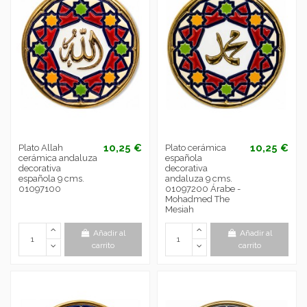
10,25 €
10,25 €
Plato Allah
Plato cerámica
cerámica andaluza
española
decorativa
decorativa
española 9 cms.
andaluza 9 cms.
01097100
01097200 Árabe -
Mohadmed The
Mesiah
Añadir al
Añadir al
carrito
carrito