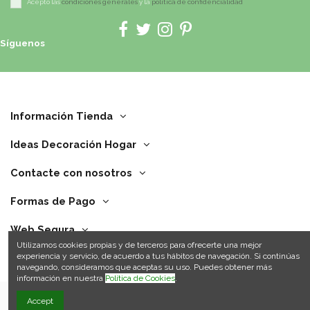
Acepto las
condiciones generales
y la
política de confidencialidad
Síguenos
Información Tienda
Ideas Decoración Hogar
Contacte con nosotros
Formas de Pago
Web Segura
Utilizamos cookies propias y de terceros para ofrecerte una mejor
experiencia y servicio, de acuerdo a tus hábitos de navegación. Si continúas
navegando, consideramos que aceptas su uso. Puedes obtener más
información en nuestra
Política de Cookies
.
Accept