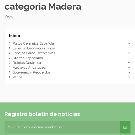
categoria Madera
Vacío
Inicio
Platos Cerámica Española
Especial Decoración Hogar
Espejos Pared Decorativos
Ofertas Especiales
Relojes Cerámica
Azulejos Andaluces
Souvenirs y Recuerdos
Varios
Registro boletín de noticias