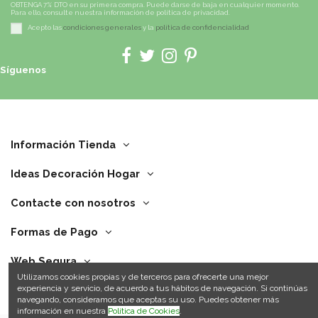
OBTENGA 7% DTO en su primera compra. Puede darse de baja en cualquier momento.
Para ello, consulte nuestra información de política de privacidad.
Acepto las
condiciones generales
y la
política de confidencialidad
Síguenos
Información Tienda
Ideas Decoración Hogar
Contacte con nosotros
Formas de Pago
Web Segura
Utilizamos cookies propias y de terceros para ofrecerte una mejor
experiencia y servicio, de acuerdo a tus hábitos de navegación. Si continúas
navegando, consideramos que aceptas su uso. Puedes obtener más
información en nuestra
Política de Cookies
.