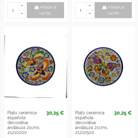
Añadir al
Añadir al
carrito
carrito
30,25 €
30,25 €
Plato cerámica
Plato cerámica
española
española
decorativa
decorativa
andaluza 21cms.
andaluza 21cms.
21210200
21210500