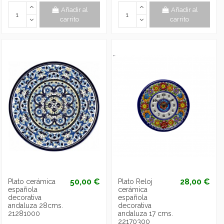
Añadir al
Añadir al
carrito
carrito
50,00 €
28,00 €
Plato cerámica
Plato Reloj
española
cerámica
decorativa
española
andaluza 28cms.
decorativa
21281000
andaluza 17 cms.
22170300