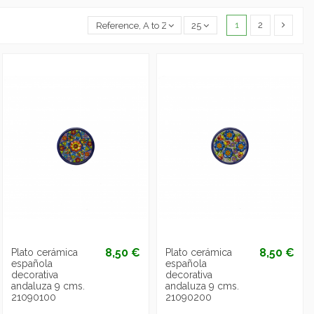
1
2
Reference, A to Z
25
8,50 €
8,50 €
Plato cerámica
Plato cerámica
española
española
decorativa
decorativa
andaluza 9 cms.
andaluza 9 cms.
21090100
21090200