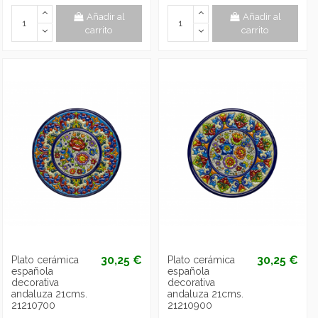
Añadir al
Añadir al
carrito
carrito
30,25 €
30,25 €
Plato cerámica
Plato cerámica
española
española
decorativa
decorativa
andaluza 21cms.
andaluza 21cms.
21210700
21210900