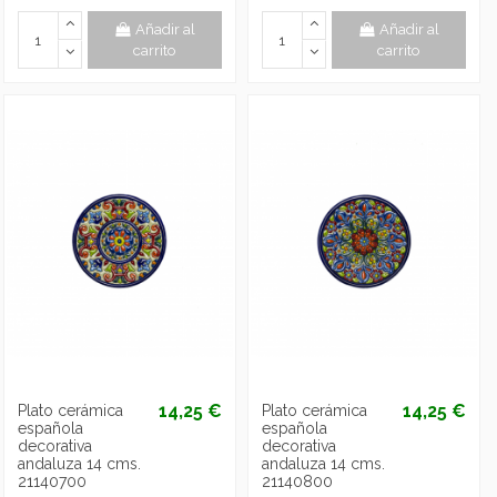
Añadir al
Añadir al
carrito
carrito
14,25 €
14,25 €
Plato cerámica
Plato cerámica
española
española
decorativa
decorativa
andaluza 14 cms.
andaluza 14 cms.
21140700
21140800