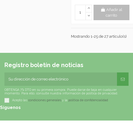
Añadir al
carrito
Mostrando 1-25 de 27 artículo(s)
Registro boletín de noticias
OBTENGA 7% DTO en su primera compra. Puede darse de baja en cualquier
momento. Para ello, consulte nuestra información de política de privacidad.
Acepto las
condiciones generales
y la
política de confidencialidad
Síguenos