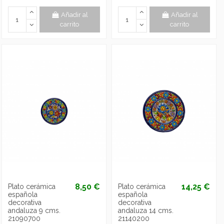
Añadir al
Añadir al
carrito
carrito
8,50 €
14,25 €
Plato cerámica
Plato cerámica
española
española
decorativa
decorativa
andaluza 9 cms.
andaluza 14 cms.
21090700
21140200