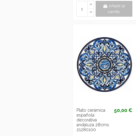
Añadir al
carrito
50,00 €
Plato cerámica
española
decorativa
andaluza 28cms.
21280100