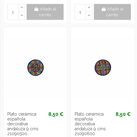
Añadir al
Añadir al
carrito
carrito
8,50 €
8,50 €
Plato cerámica
Plato cerámica
española
española
decorativa
decorativa
andaluza 9 cms.
andaluza 9 cms.
21090500
21090600