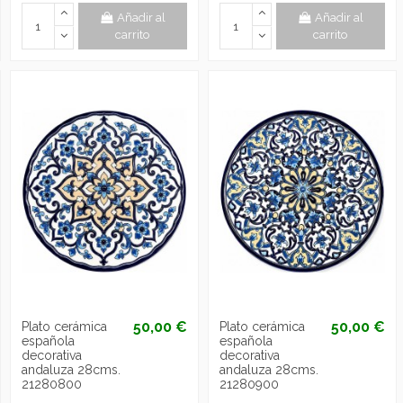
Añadir al
Añadir al
carrito
carrito
50,00 €
50,00 €
Plato cerámica
Plato cerámica
española
española
decorativa
decorativa
andaluza 28cms.
andaluza 28cms.
21280800
21280900