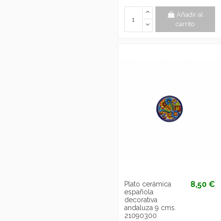
Añadir al
carrito
8,50 €
Plato cerámica
española
decorativa
andaluza 9 cms.
21090300