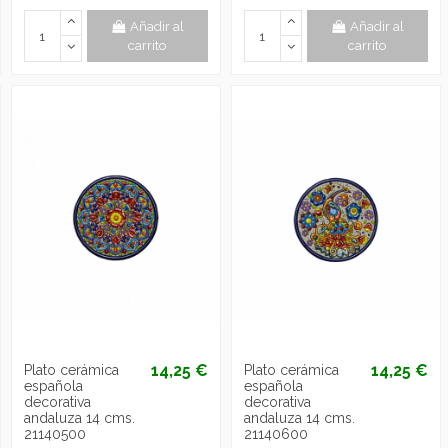
Añadir al
Añadir al
carrito
carrito
14,25 €
14,25 €
Plato cerámica
Plato cerámica
española
española
decorativa
decorativa
andaluza 14 cms.
andaluza 14 cms.
21140500
21140600