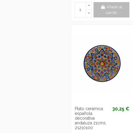
Añadir al
carrito
30,25 €
Plato cerámica
española
decorativa
andaluza 21cms.
21210100