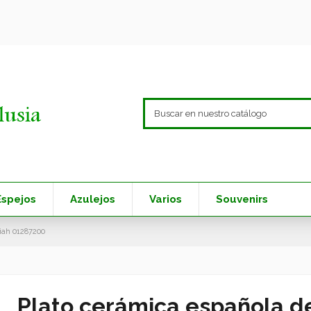
Espejos
Azulejos
Varios
Souvenirs
iah 01287200
Plato cerámica española d