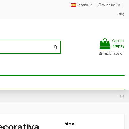
Español
Wishlist (
0
)
Blog
Carrito
Empty
Iniciar sesión
ecorativa
Inicio