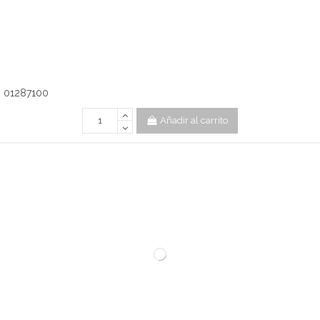
h 01287100
Añadir al carrito