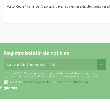
Plato Reloj Números Arábigos cerámica española decorativa and
Registro boletín de noticias
OBTENGA 7% DTO en su primera compra. Puede darse de baja en cualquier
momento. Para ello, consulte nuestra información de política de privacidad.
Acepto las
condiciones generales
y la
política de confidencialidad
Síguenos