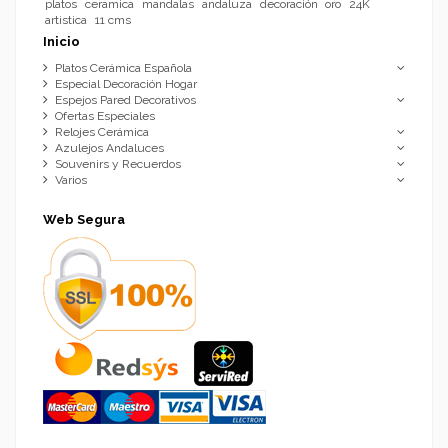
platos
ceramica
mandalas
andaluza
decoración
oro
24K
artistica
11 cms
Inicio
Platos Cerámica Española
Especial Decoración Hogar
Espejos Pared Decorativos
Ofertas Especiales
Relojes Cerámica
Azulejos Andaluces
Souvenirs y Recuerdos
Varios
Web Segura