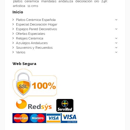
platos
ceramica
mandalas
andaluza
decoración
oro
24K
artistica
11 cms
Inicio
Platos Cerámica Española
Especial Decoración Hogar
Espejos Pared Decorativos
Ofertas Especiales
Relojes Cerámica
Azulejos Andaluces
Souvenirs y Recuerdos
Varios
Web Segura