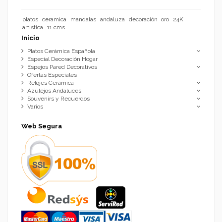
platos
ceramica
mandalas
andaluza
decoración
oro
24K
artistica
11 cms
Inicio
Platos Cerámica Española
Especial Decoración Hogar
Espejos Pared Decorativos
Ofertas Especiales
Relojes Cerámica
Azulejos Andaluces
Souvenirs y Recuerdos
Varios
Web Segura