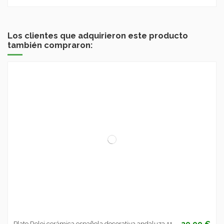
Los clientes que adquirieron este producto
también compraron:
20,00 €
Plato Reloj cerámica española decorativa andaluza 11