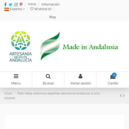
Inicio
Información
Español
Wishlist (
0
)
Blog
0
Menu
Buscar
Iniciar sesión
Carrito
Inicio
Plato Reloj cerámica española decorativa andaluza 11 cms.
02110100