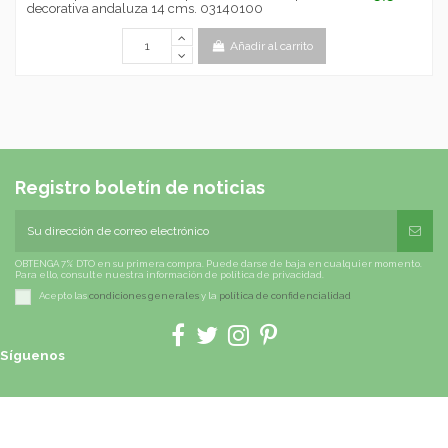
decorativa andaluza 14 cms. 03140100
Añadir al carrito
Registro boletín de noticias
OBTENGA 7% DTO en su primera compra. Puede darse de baja en cualquier momento.
Para ello, consulte nuestra información de política de privacidad.
Acepto las
condiciones generales
y la
política de confidencialidad
Síguenos