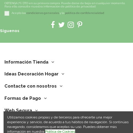
OBTENGA 7% DTO en su primera compra. Puede darse de baja en cualquier momento.
Para ello, consulte nuestra información de política de privacidad.
Acepto las
condiciones generales
y la
política de confidencialidad
Síguenos
Información Tienda
Ideas Decoración Hogar
Contacte con nosotros
Formas de Pago
Web Segura
Utilizamos cookies propias y de terceros para ofrecerte una mejor
experiencia y servicio, de acuerdo a tus hábitos de navegación. Si continúas
navegando, consideramos que aceptas su uso. Puedes obtener más
información en nuestra
Política de Cookies
.