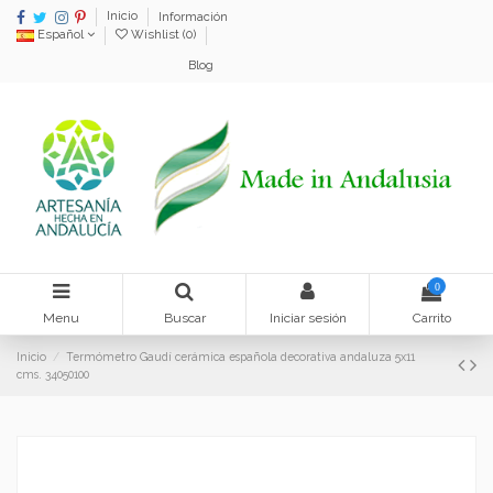
Inicio
Información
Español
Wishlist (
0
)
Blog
0
Menu
Buscar
Iniciar sesión
Carrito
Inicio
Termómetro Gaudí cerámica española decorativa andaluza 5x11
cms. 34050100