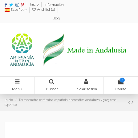
Inicio
Información
Español
Wishlist (
0
)
Blog
0
Menu
Buscar
Iniciar sesión
Carrito
Inicio
Termómetro cerámica española decorativa andaluza 7.5x25 cms.
04120100