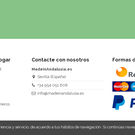
ogar
Contacte con nosotros
Formas 
d
MadeInAndalusia.es
Sevilla (España)
+34 954 051 608
info@madeinandalusia.es
úmeros
eriencia y servicio, de acuerdo a tus hábitos de navegación. Si continúas 