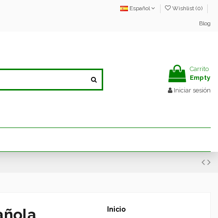
Español
Wishlist (
0
)
Blog
Carrito
Empty
Iniciar sesión
añola
Inicio