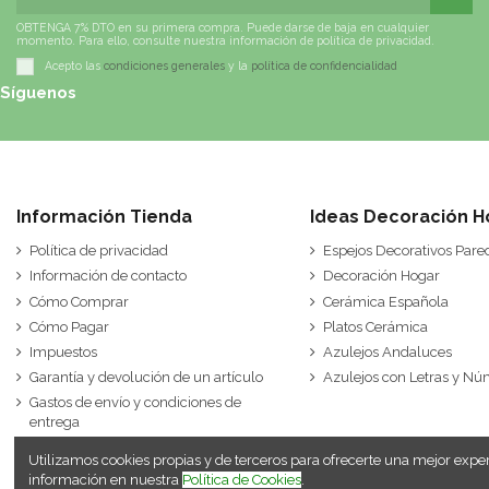
OBTENGA 7% DTO en su primera compra. Puede darse de baja en cualquier
momento. Para ello, consulte nuestra información de política de privacidad.
Acepto las
condiciones generales
y la
política de confidencialidad
Síguenos
Información Tienda
Ideas Decoración H
Política de privacidad
Espejos Decorativos Pare
Información de contacto
Decoración Hogar
Cómo Comprar
Cerámica Española
Cómo Pagar
Platos Cerámica
Impuestos
Azulejos Andaluces
Garantía y devolución de un artículo
Azulejos con Letras y N
Gastos de envío y condiciones de
entrega
Utilizamos cookies propias y de terceros para ofrecerte una mejor exp
información en nuestra
Política de Cookies
.