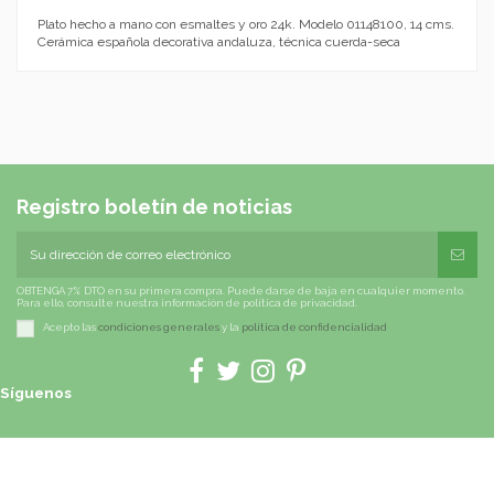
Plato hecho a mano con esmaltes y oro 24k. Modelo 01148100, 14 cms.
Cerámica española decorativa andaluza, técnica cuerda-seca
Registro boletín de noticias
OBTENGA 7% DTO en su primera compra. Puede darse de baja en cualquier momento.
Para ello, consulte nuestra información de política de privacidad.
Acepto las
condiciones generales
y la
política de confidencialidad
Síguenos