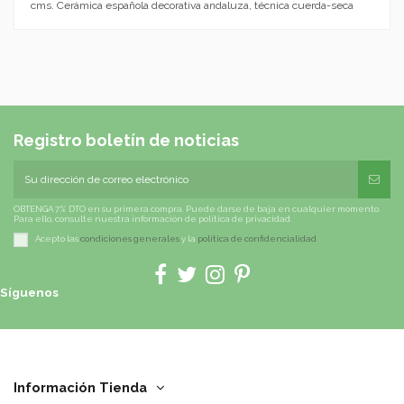
cms. Cerámica española decorativa andaluza, técnica cuerda-seca
Registro boletín de noticias
OBTENGA 7% DTO en su primera compra. Puede darse de baja en cualquier momento.
Para ello, consulte nuestra información de política de privacidad.
Acepto las
condiciones generales
y la
política de confidencialidad
Síguenos
Información Tienda