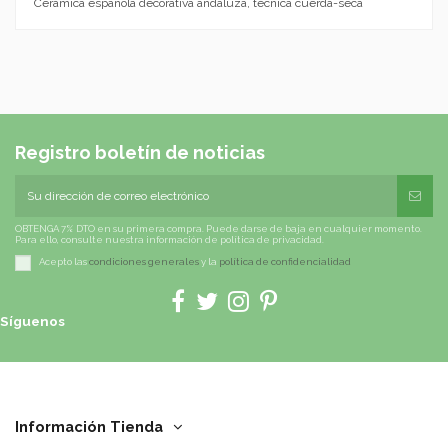
Cerámica española decorativa andaluza, técnica cuerda-seca
Registro boletín de noticias
OBTENGA 7% DTO en su primera compra. Puede darse de baja en cualquier momento.
Para ello, consulte nuestra información de política de privacidad.
Acepto las
condiciones generales
y la
política de confidencialidad
Síguenos
Información Tienda