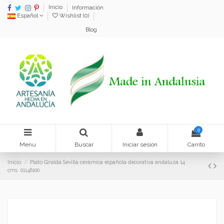
Inicio
Información
Español
Wishlist (
0
)
Blog
0
Menu
Buscar
Iniciar sesión
Carrito
Inicio
Plato Giralda Sevilla cerámica española decorativa andaluza 14
cms. 01146100