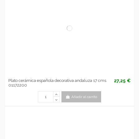
27,25 €
Plato cerámica española decorativa andaluza 17 cms.
01172200
Añadir al carrito