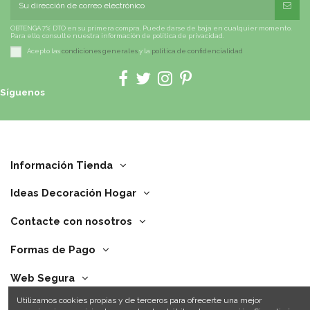
OBTENGA 7% DTO en su primera compra. Puede darse de baja en cualquier momento.
Para ello, consulte nuestra información de política de privacidad.
Acepto las
condiciones generales
y la
política de confidencialidad
Síguenos
Información Tienda
Ideas Decoración Hogar
Contacte con nosotros
Formas de Pago
Web Segura
Utilizamos cookies propias y de terceros para ofrecerte una mejor