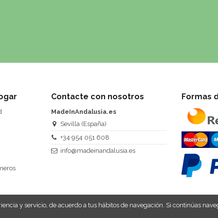
ogar
Contacte con nosotros
Formas 
d
MadeInAndalusia.es
Sevilla (España)
+34 954 051 608
info@madeinandalusia.es
úmeros
eriencia y servicio, de acuerdo a tus hábitos de navegación. Si continúas 