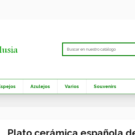
Espejos
Azulejos
Varios
Souvenirs
Plato cerámica española d