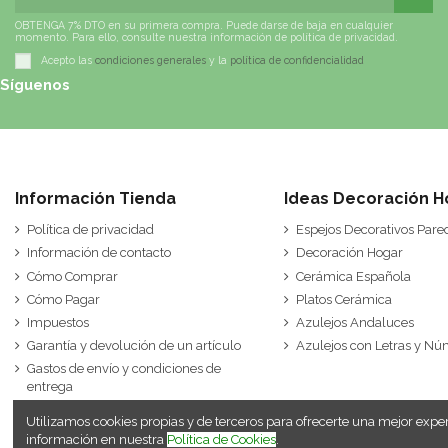
OBTENGA 7% DTO en su primera compra. Puede darse de baja en cualquier
momento. Para ello, consulte nuestra información de política de privacidad.
Acepto las
condiciones generales
y la
política de confidencialidad
Síguenos
Información Tienda
Ideas Decoración H
Política de privacidad
Espejos Decorativos Pare
Información de contacto
Decoración Hogar
Cómo Comprar
Cerámica Española
Cómo Pagar
Platos Cerámica
Impuestos
Azulejos Andaluces
Garantía y devolución de un artículo
Azulejos con Letras y N
Gastos de envío y condiciones de
entrega
Utilizamos cookies propias y de terceros para ofrecerte una mejor exp
información en nuestra
Política de Cookies
.