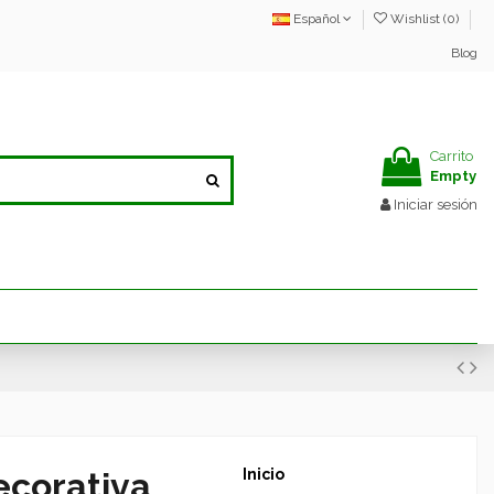
Español
Wishlist (
0
)
Blog
Carrito
Empty
Iniciar sesión
ecorativa
Inicio