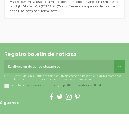
Espejo cerámica española marco dorado hecho a mano con esmaltes y
oro 24k. Modelo 0367020264x79cms. Cerámica española decorativa
andaluza, técnica cuerda-seca
Registro boletín de noticias
OBTENGA 7% DTO en su primera compra. Puede darse de baja en cualquier momento.
Para ello, consulte nuestra información de política de privacidad.
Acepto las
condiciones generales
y la
política de confidencialidad
Síguenos