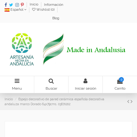
Inicio
Información
Español
Wishlist (
0
)
Blog
0
Menu
Buscar
Iniciar sesión
Carrito
Inicio
Espejo decorativo de pared cerámica española decorativa
andaluza marco Dorado 64x79cms. 03670202