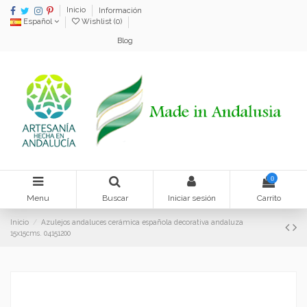
Inicio
Información
Español
Wishlist (
0
)
Blog
0
Menu
Buscar
Iniciar sesión
Carrito
Inicio
Azulejos andaluces cerámica española decorativa andaluza
15x15cms. 04151200