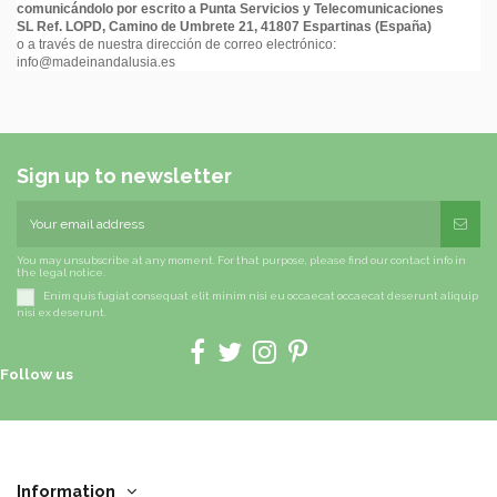
comunicándolo por escrito a
Punta Servicios y Telecomunicaciones
SL
Ref. LOPD, Camino de Umbrete 21, 41807 Espartinas (España)
o a través de nuestra dirección de correo electrónico:
info@madeinandalusia.es
Sign up to newsletter
You may unsubscribe at any moment. For that purpose, please find our contact info in
the legal notice.
Enim quis fugiat consequat elit minim nisi eu occaecat occaecat deserunt aliquip
nisi ex deserunt.
Follow us
Information