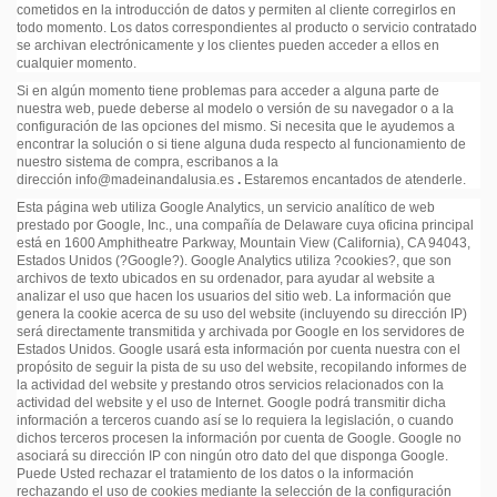
cometidos en la introducción de datos y permiten al cliente corregirlos en
todo momento. Los datos correspondientes al producto o servicio contratado
se archivan electrónicamente y los clientes pueden acceder a ellos en
cualquier momento.
Si en algún momento tiene problemas para acceder a alguna parte de
nuestra web, puede deberse al modelo o versión de su navegador o a la
configuración de las opciones del mismo. Si necesita que le ayudemos a
encontrar la solución o si tiene alguna duda respecto al funcionamiento de
nuestro sistema de compra, escribanos a la
dirección info@madeinandalusia.es
.
Estaremos encantados de atenderle.
Esta página web utiliza Google Analytics, un servicio analítico de web
prestado por Google, Inc., una compañía de Delaware cuya oficina principal
está en 1600 Amphitheatre Parkway, Mountain View (California), CA 94043,
Estados Unidos (?Google?). Google Analytics utiliza ?cookies?, que son
archivos de texto ubicados en su ordenador, para ayudar al website a
analizar el uso que hacen los usuarios del sitio web. La información que
genera la cookie acerca de su uso del website (incluyendo su dirección IP)
será directamente transmitida y archivada por Google en los servidores de
Estados Unidos. Google usará esta información por cuenta nuestra con el
propósito de seguir la pista de su uso del website, recopilando informes de
la actividad del website y prestando otros servicios relacionados con la
actividad del website y el uso de Internet. Google podrá transmitir dicha
información a terceros cuando así se lo requiera la legislación, o cuando
dichos terceros procesen la información por cuenta de Google. Google no
asociará su dirección IP con ningún otro dato del que disponga Google.
Puede Usted rechazar el tratamiento de los datos o la información
rechazando el uso de cookies mediante la selección de la configuración