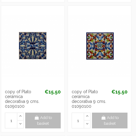
€15.50
€15.50
copy of Plato
copy of Plato
cerámica
cerámica
decorativa 9 cms.
decorativa 9 cms.
01090100
01090100
Add to
Add to
basket
basket