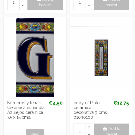
basket
basket
€4.50
€12.75
Números y letras.
copy of Plato
Cerámica española.
cerámica
Azulejos cerámica
decorativa 9 cms.
7,5 x 15 cms.
01090100
Add to
View
basket