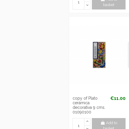
basket
€11.00
copy of Plato
cerámica
decorativa 9 cms.
01090100
Add to
basket