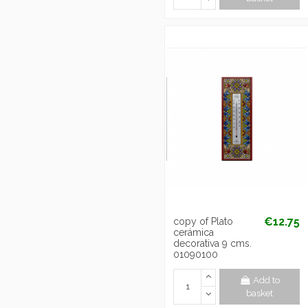
€12.75
copy of Plato
cerámica
decorativa 9 cms.
01090100
Add to
basket