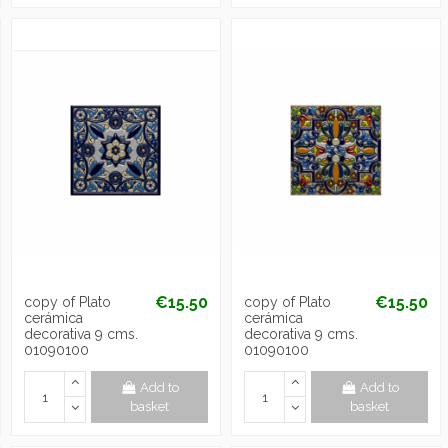
€15.50
€15.50
copy of Plato
copy of Plato
cerámica
cerámica
decorativa 9 cms.
decorativa 9 cms.
01090100
01090100
Add to
Add to
basket
basket