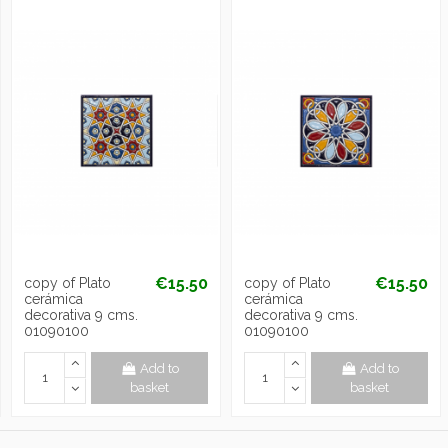
€15.50
€15.50
copy of Plato
copy of Plato
cerámica
cerámica
decorativa 9 cms.
decorativa 9 cms.
01090100
01090100
Add to
Add to
basket
basket