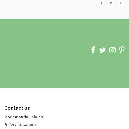
1
2
Contact us
MadeInAndalusia.es
Sevilla (España)