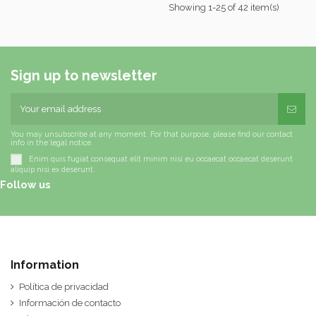
Showing 1-25 of 42 item(s)
Sign up to newsletter
You may unsubscribe at any moment. For that purpose, please find our contact
info in the legal notice.
Enim quis fugiat consequat elit minim nisi eu occaecat occaecat deserunt
aliquip nisi ex deserunt.
Follow us
Information
Política de privacidad
Información de contacto