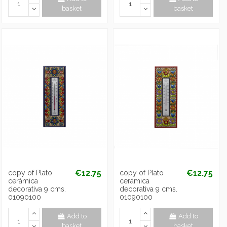
basket
basket
€12.75
€12.75
copy of Plato
copy of Plato
cerámica
cerámica
decorativa 9 cms.
decorativa 9 cms.
01090100
01090100
Add to
Add to
basket
basket