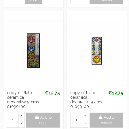
€12.75
€12.75
copy of Plato
copy of Plato
cerámica
cerámica
decorativa 9 cms.
decorativa 9 cms.
01090100
01090100
Add to
Add to
basket
basket