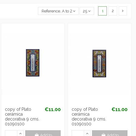
1
2
Reference, A to Z
25
€11.00
€11.00
copy of Plato
copy of Plato
cerámica
cerámica
decorativa 9 cms.
decorativa 9 cms.
01090100
01090100
Add to
Add to