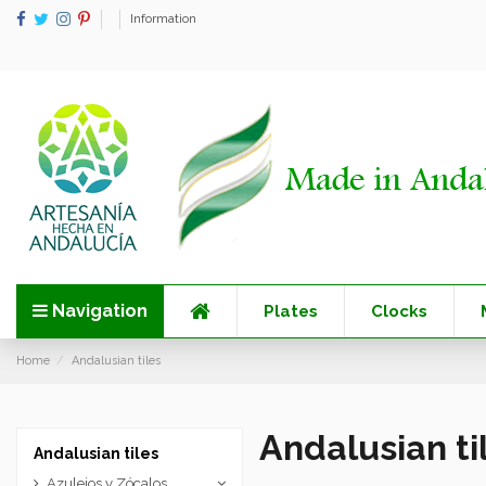
Information
Navigation
Plates
Clocks
Home
Andalusian tiles
Andalusian ti
Andalusian tiles
Azulejos y Zócalos