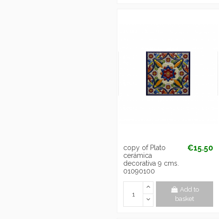
€15.50
copy of Plato
cerámica
decorativa 9 cms.
01090100
Add to
basket