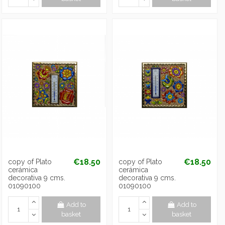
€18.50
€18.50
copy of Plato
copy of Plato
cerámica
cerámica
decorativa 9 cms.
decorativa 9 cms.
01090100
01090100
Add to
Add to
basket
basket