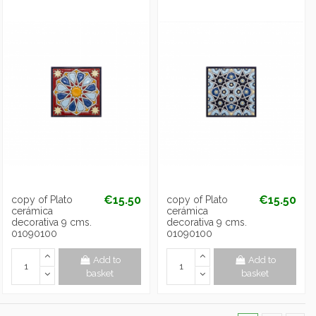
€15.50
€15.50
copy of Plato
copy of Plato
cerámica
cerámica
decorativa 9 cms.
decorativa 9 cms.
01090100
01090100
Add to
Add to
basket
basket