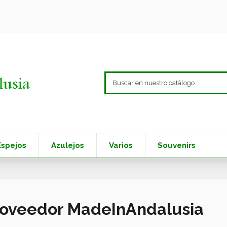
Espejos
Azulejos
Varios
Souvenirs
proveedor MadeInAndalusia